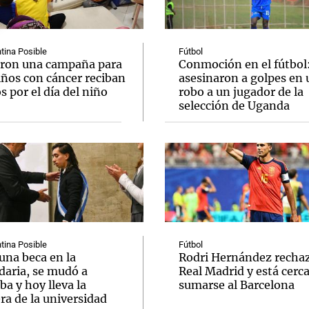
tina Posible
Fútbol
ron una campaña para
Conmoción en el fútbol
iños con cáncer reciban
asesinaron a golpes en 
s por el día del niño
robo a un jugador de la
Notas
Notas
No
selección de Uganda
e en Cadena 3
El huracán de Arequito
Cadena 3 en
tina Posible
Fútbol
una beca en la
Rodri Hernández recha
daria, se mudó a
Real Madrid y está cerc
a y hoy lleva la
sumarse al Barcelona
ra de la universidad