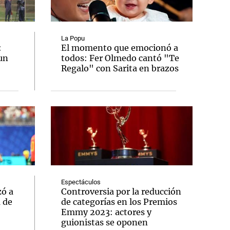
La Popu
:
El momento que emocionó a
un
todos: Fer Olmedo cantó "Te
Notas
Regalo" con Sarita en brazos
tas
Notas
Venezuela de
 Groenlandia
Comprometidos
Madur
Espectáculos
zó a
Controversia por la reducción
a de
de categorías en los Premios
Emmy 2023: actores y
guionistas se oponen