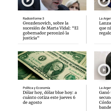
Radioinforme 3
La Argen
Gvozdenovich, sobre la
Lanza
sucesión de Marta Vidal: “El
que n
gobernador peronizó la
regalo
Notas
Notas
justicia”
Editorial
Mundial 2026
La Sol
Política y Economía
La Argen
Dólar hoy, dólar blue hoy: a
Ganó 
cuánto cotiza este jueves 6
secun
de agosto
Córdob
bande