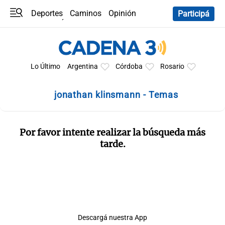
Deportes
Caminos
Opinión
Participá
Programas
Últimas coberturas
Últimas 24 h
En YouTube
Clima
Horóscopo
Lo Último
Argentina
Córdoba
Rosario
jonathan klinsmann - Temas
Por favor intente realizar la búsqueda más
tarde.
Descargá nuestra App