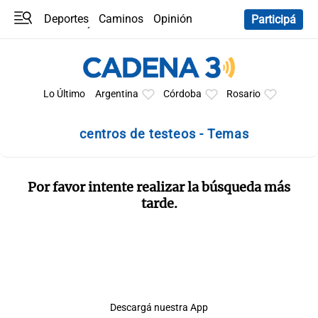
Deportes
Caminos
Opinión
Participá
Programas
Últimas coberturas
Últimas 24 h
En YouTube
Clima
Horóscopo
Lo Último
Argentina
Córdoba
Rosario
centros de testeos - Temas
Por favor intente realizar la búsqueda más
tarde.
Descargá nuestra App