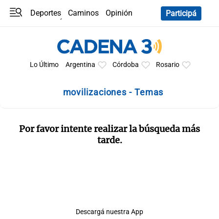
Deportes
Caminos
Opinión
Participá
Programas
Últimas coberturas
Últimas 24 h
En YouTube
Clima
Horóscopo
Lo Último
Argentina
Córdoba
Rosario
movilizaciones - Temas
Por favor intente realizar la búsqueda más
tarde.
Descargá nuestra App