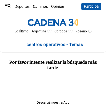
Deportes
Caminos
Opinión
Participá
Programas
Últimas coberturas
Últimas 24 h
En YouTube
Clima
Horóscopo
Lo Último
Argentina
Córdoba
Rosario
centros operativos - Temas
Por favor intente realizar la búsqueda más
tarde.
Descargá nuestra App