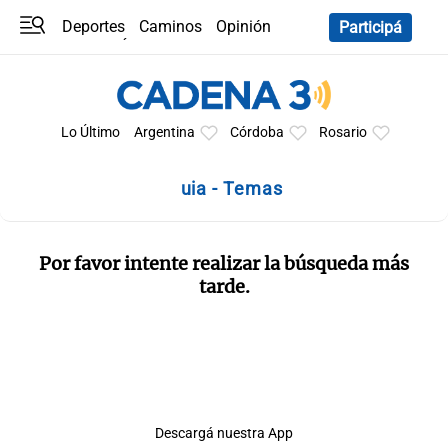
Deportes
Caminos
Opinión
Participá
Programas
Últimas coberturas
Últimas 24 h
En YouTube
Clima
Horóscopo
Lo Último
Argentina
Córdoba
Rosario
uia - Temas
Por favor intente realizar la búsqueda más
tarde.
Descargá nuestra App