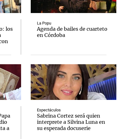
La Popu
: los
Agenda de bailes de cuarteto
a
en Córdoba
Notas
 con
tas
Notas
Venezuela de
 Groenlandia
Comprometidos
Madur
Espectáculos
 Papa
Sabrina Cortez será quien
dio
interprete a Silvina Luna en
ta a
su esperada docuserie