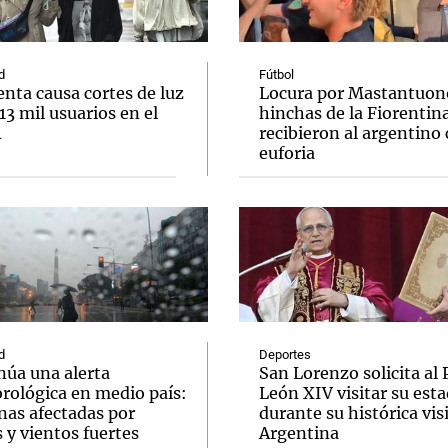
d
Fútbol
nta causa cortes de luz
Locura por Mastantuono
 13 mil usuarios en el
hinchas de la Fiorentin
A
recibieron al argentino
Notas
Notas
No
euforia
e en Cadena 3
El huracán de Arequito
Cadena 3 en
d
Deportes
núa una alerta
San Lorenzo solicita al
rológica en medio país:
León XIV visitar su esta
nas afectadas por
durante su histórica visi
s y vientos fuertes
Argentina