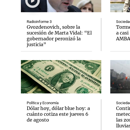
Radioinforme 3
Socieda
Gvozdenovich, sobre la
Torme
sucesión de Marta Vidal: “El
a casi
gobernador peronizó la
AMB
Notas
Notas
justicia”
Editorial
Mundial 2026
La Sol
Política y Economía
Socieda
Dólar hoy, dólar blue hoy: a
Conti
cuánto cotiza este jueves 6
meteo
de agosto
las zo
lluvia