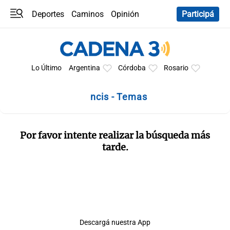
Deportes
Caminos
Opinión
Participá
Programas
Últimas coberturas
Últimas 24 h
En YouTube
Clima
Horóscopo
Lo Último
Argentina
Córdoba
Rosario
ncis - Temas
Por favor intente realizar la búsqueda más
tarde.
Descargá nuestra App