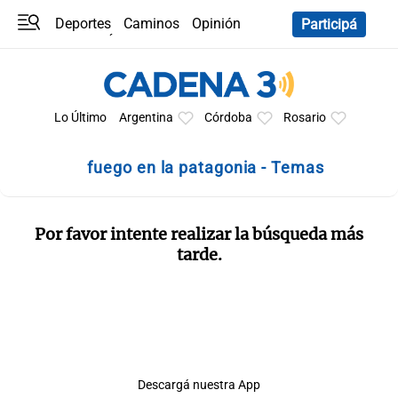
Deportes
Caminos
Opinión
Participá
Programas
Últimas coberturas
Últimas 24 h
En YouTube
Clima
Horóscopo
Lo Último
Argentina
Córdoba
Rosario
fuego en la patagonia - Temas
Por favor intente realizar la búsqueda más
tarde.
Descargá nuestra App