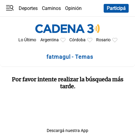
Deportes
Caminos
Opinión
Participá
Programas
Últimas coberturas
Últimas 24 h
En YouTube
Clima
Horóscopo
Lo Último
Argentina
Córdoba
Rosario
fatmagul - Temas
Por favor intente realizar la búsqueda más
tarde.
Descargá nuestra App