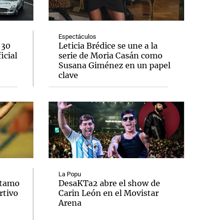
Espectáculos
 30
Leticia Brédice se une a la
icial
serie de Moria Casán como
Notas
Susana Giménez en un papel
tas
Notas
clave
Venezuela de
 Groenlandia
Comprometidos
Madur
La Popu
stamo
DesaKTa2 abre el show de
rtivo
Carin León en el Movistar
Arena