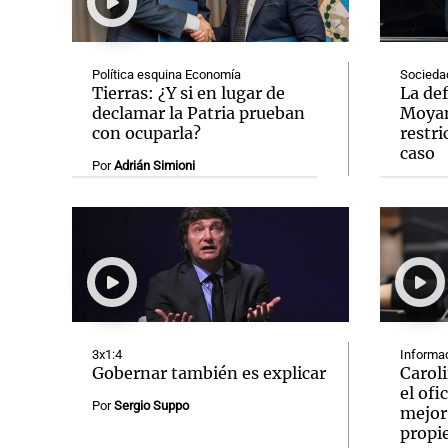
Política esquina Economía
Socieda
Tierras: ¿Y si en lugar de
La de
declamar la Patria prueban
Moyano
con ocuparla?
restri
Notas
Notas
caso
Por
Adrián Simioni
Editorial
Mundial 2026
La Sol
3x1:4
Informad
Gobernar también es explicar
Carol
el ofi
Por
Sergio Suppo
mejor"
propi