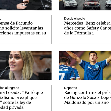
d
Desde el podio
fensa de Facundo
Mercedes-Benz celebra
 solicita levantar las
años como Safety Car of
cciones impuestas en su
de la Fórmula 1
Notas
Notas
No
e en Cadena 3
El huracán de Arequito
Cadena 3 en
os al regreso
Deportes
ina Losada: "Faltó que
Racing confirma el pré
cialismo la explique
de Gonzalo Sosa a Depo
 sobre la ley de
Maldonado por un año
edad privada