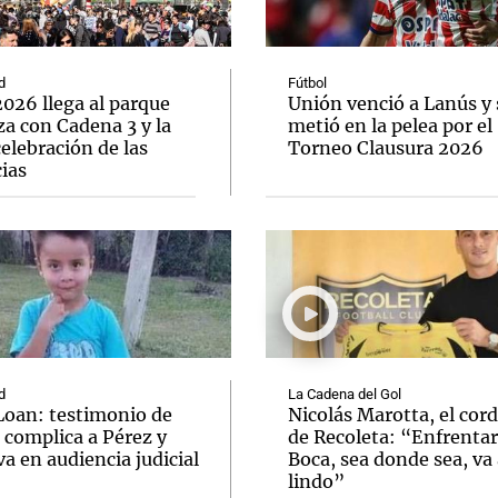
d
Fútbol
026 llega al parque
Unión venció a Lanús y 
a con Cadena 3 y la
metió en la pelea por el
elebración de las
Torneo Clausura 2026
Notas
Notas
No
ias
e en Cadena 3
El huracán de Arequito
Cadena 3 en
d
La Cadena del Gol
Loan: testimonio de
Nicolás Marotta, el cor
 complica a Pérez y
de Recoleta: “Enfrentar
va en audiencia judicial
Boca, sea donde sea, va 
lindo”