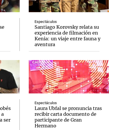
Espectáculos
se
Santiago Korovsky relata su
experiencia de filmación en
Notas
Kenia: un viaje entre fauna y
tas
Notas
aventura
Venezuela de
 Groenlandia
Comprometidos
Madur
Espectáculos
dobés
Laura Ubfal se pronuncia tras
 a
recibir carta documento de
a ser
participante de Gran
Hermano