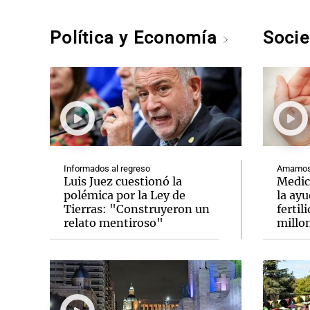
Política y Economía
Soci
Informados al regreso
Amamos 
Luis Juez cuestionó la
Medic
polémica por la Ley de
la ay
Tierras: "Construyeron un
fertil
relato mentiroso"
millo