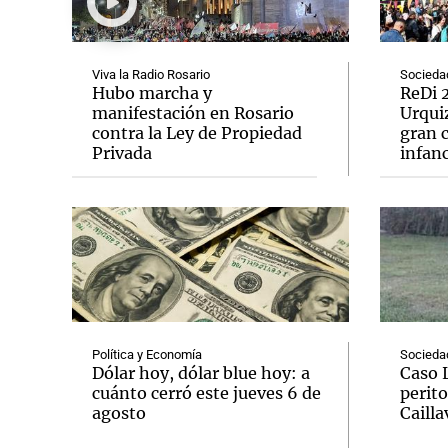
Viva la Radio Rosario
Socieda
Hubo marcha y
ReDi 2
manifestación en Rosario
Urquiz
contra la Ley de Propiedad
gran c
Notas
Notas
Privada
infanc
Editorial
Mundial 2026
La Sol
Política y Economía
Socieda
Dólar hoy, dólar blue hoy: a
Caso 
cuánto cerró este jueves 6 de
perito
agosto
Cailla