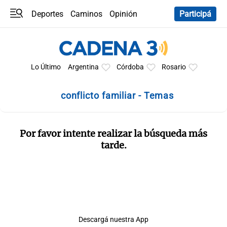
Deportes
Caminos
Opinión
Participá
Programas
Últimas coberturas
Últimas 24 h
En YouTube
Clima
Horóscopo
Lo Último
Argentina
Córdoba
Rosario
conflicto familiar - Temas
Por favor intente realizar la búsqueda más
tarde.
Descargá nuestra App