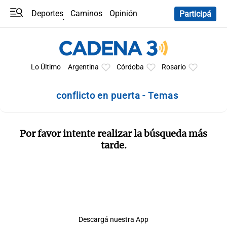
Deportes
Caminos
Opinión
Participá
Programas
Últimas coberturas
Últimas 24 h
En YouTube
Clima
Horóscopo
Lo Último
Argentina
Córdoba
Rosario
conflicto en puerta - Temas
Por favor intente realizar la búsqueda más
tarde.
Descargá nuestra App