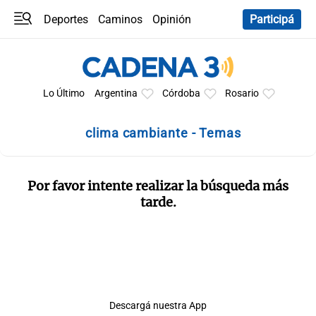
Deportes
Caminos
Opinión
Participá
Programas
Últimas coberturas
Últimas 24 h
En YouTube
Clima
Horóscopo
Lo Último
Argentina
Córdoba
Rosario
clima cambiante - Temas
Por favor intente realizar la búsqueda más
tarde.
Descargá nuestra App