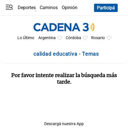
Deportes
Caminos
Opinión
Participá
Programas
Últimas coberturas
Últimas 24 h
En YouTube
Clima
Horóscopo
Lo Último
Argentina
Córdoba
Rosario
calidad educativa - Temas
Por favor intente realizar la búsqueda más
tarde.
Descargá nuestra App