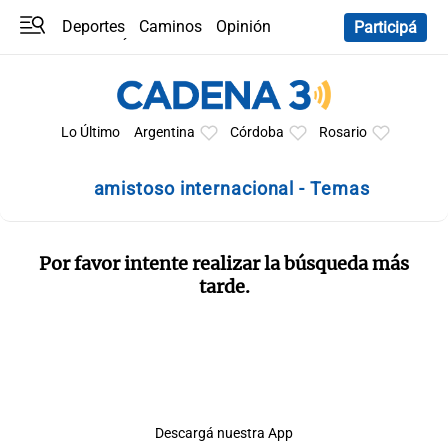
Deportes
Caminos
Opinión
Participá
Programas
Últimas coberturas
Últimas 24 h
En YouTube
Clima
Horóscopo
Lo Último
Argentina
Córdoba
Rosario
amistoso internacional - Temas
Por favor intente realizar la búsqueda más
tarde.
Descargá nuestra App