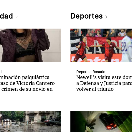
edad
Deportes
d
Deportes Rosario
minación psiquiátrica
Newell's visita este do
caso de Victoria Cantero
a Defensa y Justicia par
l crimen de su novio en
volver al triunfo
o