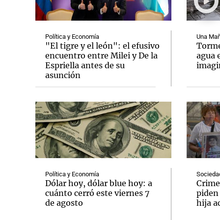
Política y Economía
Una Mañ
"El tigre y el león": el efusivo
Tormen
encuentro entre Milei y De la
agua 
Espriella antes de su
imag
Notas
Notas
asunción
Editorial
Mundial 2026
La Sol
Política y Economía
Socieda
Dólar hoy, dólar blue hoy: a
Crime
cuánto cerró este viernes 7
piden
de agosto
hija a