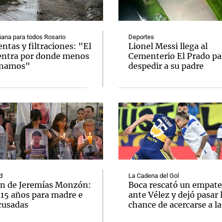
ana para todos Rosario
Deportes
tas y filtraciones: "El
Lionel Messi llega al
entra por donde menos
Cementerio El Prado pa
inamos"
despedir a su padre
Notas
Notas
No
e en Cadena 3
El huracán de Arequito
Cadena 3 en
d
La Cadena del Gol
n de Jeremías Monzón:
Boca rescató un empate
 15 años para madre e
ante Vélez y dejó pasar 
cusadas
chance de acercarse a l