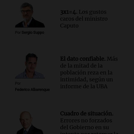
nuevos campeones en una competencia
3x1=4.
Los gustos
nacional
caros del ministro
Buen día, Argentina
Caputo
Episodios
Por
Sergio Suppo
El dato confiable.
Más
de la mitad de la
población reza en la
intimidad, según un
Por
informe de la UBA
Federico Albarenque
Cuadro de situación.
Errores no forzados
del Gobierno en su