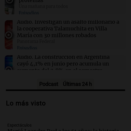
proteínas
Una mañana para todos
08:45
Mundo
Episodios
Cierra el caso de la jueza Afiuni en Venezuela y
se restituye su libertad plena
Audio.
Investigan un asalto millonario a
la cooperativa Talamuchita en Villa
María con 30 millones robados
08:34
Sociedad
Panorama Federal
Un politólogo brasileño afirmó que Hezbolá
Episodios
opera en la Triple Frontera
Audio.
La construcción en Argentina
cayó 4,1% en junio pero acumula un
aumento del 2,8% en el semestre
Panorama Federal
Episodios
Podcast
Últimas 24 h
Audio.
La inflación en Buenos Aires se
acelera con un 2,9% en julio, según
Lo más visto
datos preliminares
Panorama Federal
Episodios
Espectáculos
Audio.
La justicia niega pedido de