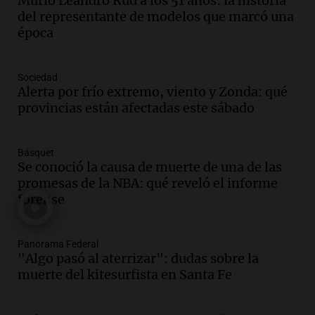
Murió Leandro Rud a los 51 años: la historia
Facundo Moyano para levantar
del representante de modelos que marcó una
perimetral sobre Candela Arizaga
época
Panorama Federal
Episodios
Audio.
La inflación en Buenos Aires se
Sociedad
acelera al 2,9% en julio y anticipa datos
Alerta por frío extremo, viento y Zonda: qué
oficiales
provincias están afectadas este sábado
Panorama Federal
Episodios
Básquet
Audio.
San Miguel de Tucumán: 433
Se conoció la causa de muerte de una de las
luminarias públicas destruidas en 14
promesas de la NBA: qué reveló el informe
meses por vandalismo y robos
forense
Panorama Federal
Episodios
Audio.
San Miguel de Tucumán:
Panorama Federal
vandalismo destruye 433 luminarias
"Algo pasó al aterrizar": dudas sobre la
públicas en 14 meses y afecta la
muerte del kitesurfista en Santa Fe
seguridad
Panorama Federal