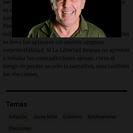
necesidad de pelearla. Grave error. La política no
es un ring donde basta con un buen golpe; es un
juego de estrategia, y los adversarios del
Presidente son expertos en él. Mientras el
mileísmo paga el costo de la recesión, la oposición
se lleva los aplausos sin asumir ninguna
responsabilidad. Si La Libertad Avanza no aprende
a señalar las contradicciones ajenas, corre el
riesgo de perder no solo la narrativa, sino también
las elecciones.
Temas
Inflación
Javier Milei
Gobierno
Kirchnerismo
Elecciones