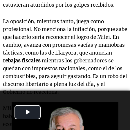
estuvieran aturdidos por los golpes recibidos.
La oposición, mientras tanto, juega como
profesional. No menciona la inflación, porque sabe
que hacerlo sería reconocer el logro de Milei. En
cambio, avanza con promesas vacías y maniobras
tácticas, como las de Llaryora, que anuncian
rebajas fiscales
mientras los gobernadores se
quedan con impuestos nacionales, como el de los
combustibles, para seguir gastando. Es un robo del
discurso libertario a plena luz del día, y el
Gobierno no reacciona.
Milei parece haber creído que la desinflación
Play
hablaría por sí sola, que los resultados
Video
económicos le ganarían la batalla política sin