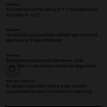
Sociedad
Episodios
Rosario amaneció con 4,9°C y se espera una
Audio.
Reparaciones en acueducto
máxima de 14°C
Novalí finalizan y se normaliza el
suministro de agua en San Luis
Panorama Federal
Sociedad
Episodios
Un politólogo brasileño afirmó que Hezbolá
opera en la Triple Frontera
Audio.
Docentes de Jujuy enfrentan
descuentos de salarios de hasta 700.000
pesos, denuncia sindicato
Sociedad
Panorama Federal
Tratamientos para el sobrepeso: más
Episodios
accesibles y con menos mitos en Argentina
Audio.
Brutal asalto en Concepción:
anciano de 88 años golpeado para
robarle un millón de pesos
Buen día, Argentina
El alfajor argentino busca a sus nuevos
Panorama Federal
campeones en una competencia nacional
Episodios
Audio.
Rechazaron el pedido de Facundo
Moyano para levantar la perimetral