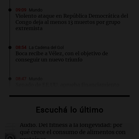
09:09
Mundo
Violento ataque en República Democrática del
Congo deja al menos 13 muertos por grupo
extremista
08:54
La Cadena del Gol
Boca recibe a Vélez, con el objetivo de
conseguir un nuevo triunfo
08:47
Mundo
Senado de EE.UU. aprueba financiamiento
para evitar cierre del gobierno antes de
elecciones
Escuchá lo último
08:46
Sociedad
Rosario amaneció con 4,9°C y se espera una
Audio.
Del fitness a la longevidad: por
máxima de 14°C
qué crece el consumo de alimentos con