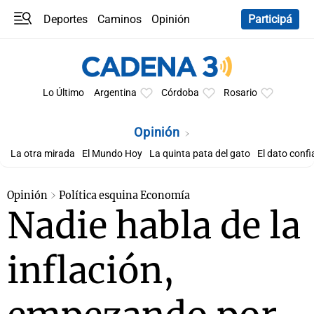
Deportes
Caminos
Opinión
Participá
Programas
Últimas coberturas
Últimas 24 h
En YouTube
Clima
Horóscopo
Lo Último
Argentina
Córdoba
Rosario
Opinión
La otra mirada
El Mundo Hoy
La quinta pata del gato
El dato confi
Opinión
Política esquina Economía
Nadie habla de la
inflación,