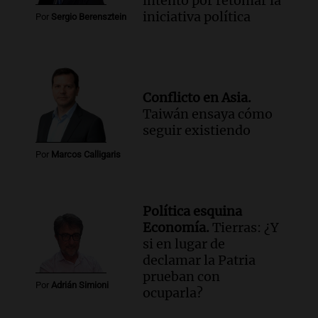
intento por retomar la
iniciativa política
Por
Sergio Berensztein
Conflicto en Asia.
Taiwán ensaya cómo
seguir existiendo
Por
Marcos Calligaris
Política esquina
Economía.
Tierras: ¿Y
si en lugar de
declamar la Patria
prueban con
Por
Adrián Simioni
ocuparla?