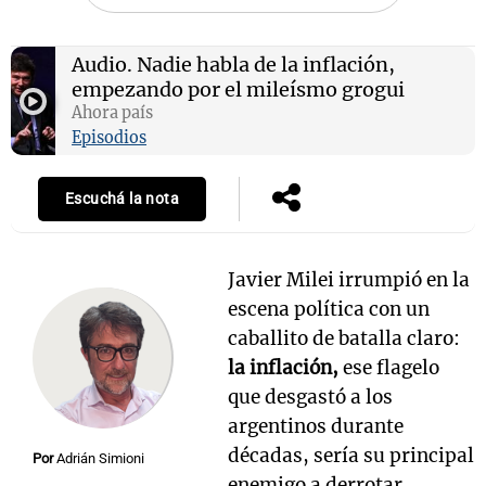
Audio.
Nadie habla de la inflación,
empezando por el mileísmo grogui
Notas
Ahora país
s
Notas
Episodios
La Sole en
ial
Mundial 2026
Cadena 3
Escuchá la nota
Javier Milei irrumpió en la
escena política con un
caballito de batalla claro:
la inflación,
ese flagelo
que desgastó a los
argentinos durante
décadas, sería su principal
Por
Adrián Simioni
enemigo a derrotar.