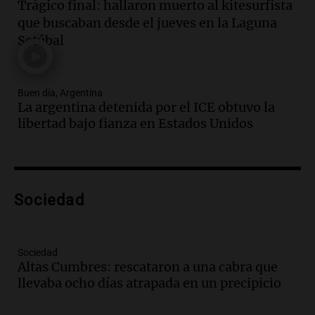
Episodios
Trágico final: hallaron muerto al kitesurfista
Audio.
Secuestran 28 bultos de
que buscaban desde el jueves en la Laguna
mercadería extranjera en control
Setúbal
fronterizo en Tucumán
Panorama Federal
Episodios
Buen día, Argentina
Audio.
Mujer de 92 años fallece
La argentina detenida por el ICE obtuvo la
mientras esperaba cobrar su jubilación
libertad bajo fianza en Estados Unidos
en San Luis
Panorama Federal
Episodios
Audio.
Detienen a Sergio Fárez por
abuso sexual: juicio programado para
Sociedad
diciembre de 2025
Panorama Federal
Episodios
Sociedad
Audio.
Familiares de Lautaro Britos
Altas Cumbres: rescataron a una cabra que
convocan marcha por justicia tras su
llevaba ocho días atrapada en un precipicio
trágica muerte en Villa Mercedes
Panorama Federal