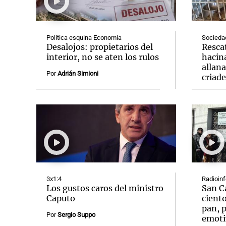
Política esquina Economía
Socieda
Desalojos: propietarios del
Resca
interior, no se aten los rulos
hacin
allan
Notas
Notas
Por
Adrián Simioni
criad
Editorial
Mundial 2026
La Sol
3x1:4
Radioin
Los gustos caros del ministro
San C
Caputo
ciento
pan, p
Por
Sergio Suppo
emoti