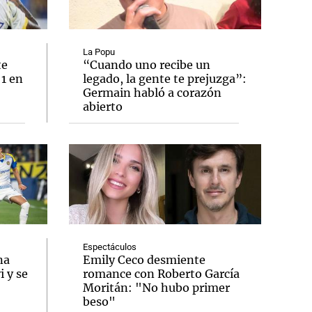
La Popu
te
“Cuando uno recibe un
 1 en
legado, la gente te prejuzga”:
Notas
Germain habló a corazón
tas
Notas
abierto
Venezuela de
 Groenlandia
Comprometidos
Madur
Espectáculos
na
Emily Ceco desmiente
 y se
romance con Roberto García
Moritán: "No hubo primer
beso"