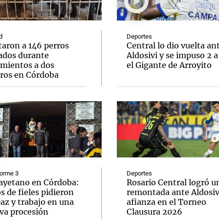
d
Deportes
taron a 146 perros
Central lo dio vuelta an
ados durante
Aldosivi y se impuso 2 a
amientos a dos
el Gigante de Arroyito
Notas
Notas
No
eros en Córdoba
e en Cadena 3
El huracán de Arequito
Cadena 3 en
forme 3
Deportes
ayetano en Córdoba:
Rosario Central logró u
s de fieles pidieron
remontada ante Aldosivi
az y trabajo en una
afianza en el Torneo
va procesión
Clausura 2026