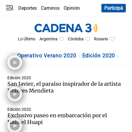
Deportes
Caminos
Opinión
Participá
Programas
Últimas coberturas
Últimas 24 h
En YouTube
Clima
Horóscopo
Lo Último
Argentina
Córdoba
Rosario
Operativo Verano 2020
Edición 2020
Edición 2020
San Javier, el paraíso inspirador de la artista
Dolores Mendieta
Edición 2020
Exclusivo paseo en embarcación por el
Nahuel Huapi