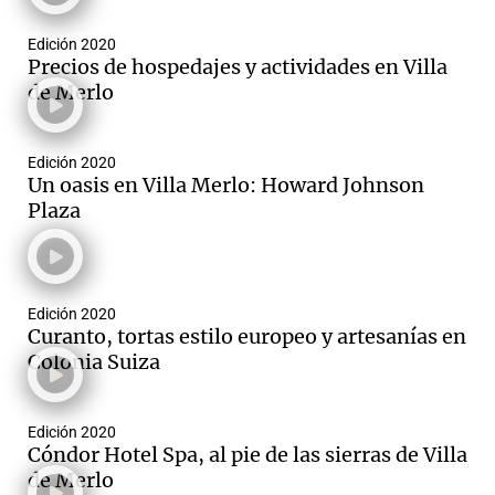
Edición 2020
Precios de hospedajes y actividades en Villa
de Merlo
Notas
s
Notas
La Sole en
Edición 2020
ial
Mundial 2026
Cadena 3
Un oasis en Villa Merlo: Howard Johnson
Plaza
Edición 2020
Curanto, tortas estilo europeo y artesanías en
Colonia Suiza
Edición 2020
Cóndor Hotel Spa, al pie de las sierras de Villa
de Merlo