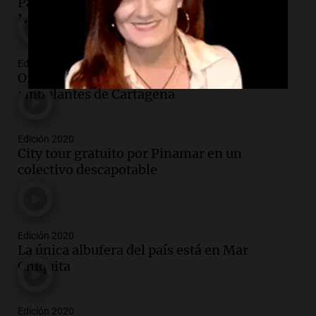
Paseo Brazo Tristeza, un viaje íntimo por el
Nahuel Huapi
Edición 2020
Original regateo de los vendedores
ambulantes de Cartagena
Edición 2020
City tour gratuito por Pinamar en un
colectivo descapotable
Edición 2020
La única albufera del país está en Mar
Chiquita
Edición 2020