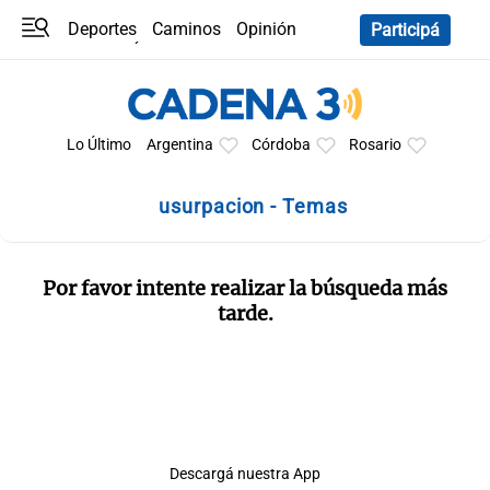
Deportes
Caminos
Opinión
Participá
Programas
Últimas coberturas
Últimas 24 h
En YouTube
Clima
Horóscopo
Lo Último
Argentina
Córdoba
Rosario
usurpacion - Temas
Por favor intente realizar la búsqueda más
tarde.
Descargá nuestra App