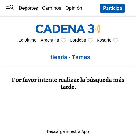
Deportes
Caminos
Opinión
Participá
Programas
Últimas coberturas
Últimas 24 h
En YouTube
Clima
Horóscopo
Lo Último
Argentina
Córdoba
Rosario
tienda - Temas
Por favor intente realizar la búsqueda más
tarde.
Descargá nuestra App