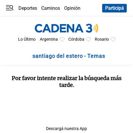
Deportes
Caminos
Opinión
Participá
Programas
Últimas coberturas
Últimas 24 h
En YouTube
Clima
Horóscopo
Lo Último
Argentina
Córdoba
Rosario
santiago del estero - Temas
Por favor intente realizar la búsqueda más
tarde.
Descargá nuestra App