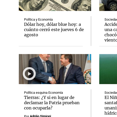
Política y Economía
Socieda
Dólar hoy, dólar blue hoy: a
Accide
cuánto cerró este jueves 6 de
una c
agosto
chocó 
Notas
Notas
vient
Editorial
Mundial 2026
La Sol
Política esquina Economía
Socieda
Tierras: ¿Y si en lugar de
El Ni
declamar la Patria prueban
santa
con ocuparla?
unani
hídric
Por
Adrián Simioni