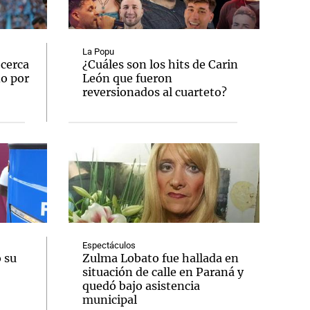
La Popu
 cerca
¿Cuáles son los hits de Carin
ño por
León que fueron
Notas
reversionados al cuarteto?
tas
Notas
Venezuela de
 Groenlandia
Comprometidos
Madur
Espectáculos
 su
Zulma Lobato fue hallada en
situación de calle en Paraná y
quedó bajo asistencia
municipal