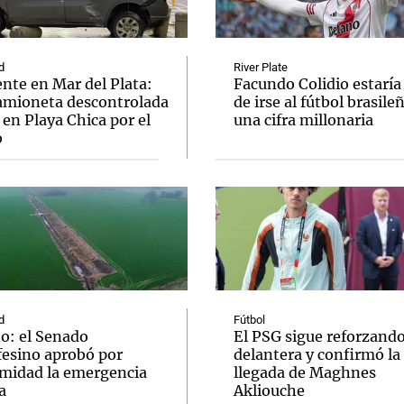
d
River Plate
nte en Mar del Plata:
Facundo Colidio estaría
amioneta descontrolada
de irse al fútbol brasile
en Playa Chica por el
una cifra millonaria
Notas
Notas
No
o
e en Cadena 3
El huracán de Arequito
Cadena 3 en
d
Fútbol
ño: el Senado
El PSG sigue reforzando
fesino aprobó por
delantera y confirmó la
midad la emergencia
llegada de Maghnes
a
Akliouche