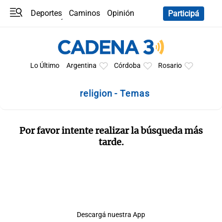
Deportes
Caminos
Opinión
Participá
Programas
Últimas coberturas
Últimas 24 h
En YouTube
Clima
Horóscopo
Lo Último
Argentina
Córdoba
Rosario
religion - Temas
Por favor intente realizar la búsqueda más
tarde.
Descargá nuestra App