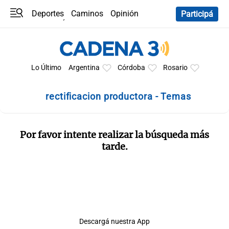
Deportes
Caminos
Opinión
Participá
Programas
Últimas coberturas
Últimas 24 h
En YouTube
Clima
Horóscopo
Lo Último
Argentina
Córdoba
Rosario
rectificacion productora - Temas
Por favor intente realizar la búsqueda más
tarde.
Descargá nuestra App