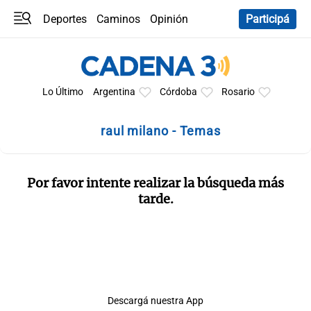
Deportes
Caminos
Opinión
Participá
Programas
Últimas coberturas
Últimas 24 h
En YouTube
Clima
Horóscopo
Lo Último
Argentina
Córdoba
Rosario
raul milano - Temas
Por favor intente realizar la búsqueda más
tarde.
Descargá nuestra App