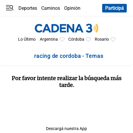
Deportes
Caminos
Opinión
Participá
Programas
Últimas coberturas
Últimas 24 h
En YouTube
Clima
Horóscopo
Lo Último
Argentina
Córdoba
Rosario
racing de cordoba - Temas
Por favor intente realizar la búsqueda más
tarde.
Descargá nuestra App