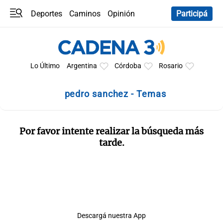
Deportes
Caminos
Opinión
Participá
Programas
Últimas coberturas
Últimas 24 h
En YouTube
Clima
Horóscopo
Lo Último
Argentina
Córdoba
Rosario
pedro sanchez - Temas
Por favor intente realizar la búsqueda más
tarde.
Descargá nuestra App