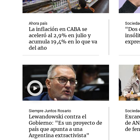
Ahora país
Socieda
La inflación en CABA se
"Dos d
aceleró al 2,9% en julio y
insóli
acumula 19,4% en lo que va
expre
Notas
Notas
del año
Editorial
Mundial 2026
La Sol
Siempre Juntos Rosario
Socieda
Lewandowski contra el
Excarc
Gobierno: "Es un proyecto de
de AN
país que apunta a una
de fe
Argentina extractivista"