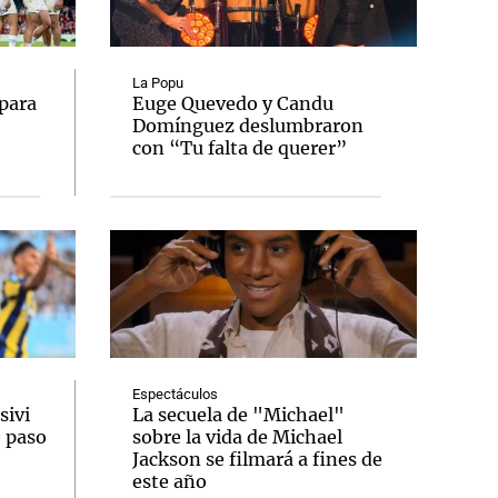
La Popu
para
Euge Quevedo y Candu
Domínguez deslumbraron
Notas
con “Tu falta de querer”
tas
Notas
Venezuela de
 Groenlandia
Comprometidos
Madur
Espectáculos
sivi
La secuela de "Michael"
o paso
sobre la vida de Michael
Jackson se filmará a fines de
este año