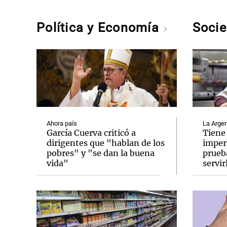
Política y Economía
Soci
Ahora país
La Argen
García Cuerva criticó a
Tiene
dirigentes que "hablan de los
imper
pobres" y "se dan la buena
prueb
vida"
servir