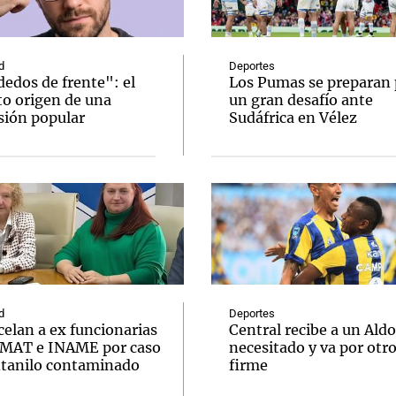
d
Deportes
edos de frente": el
Los Pumas se preparan 
to origen de una
un gran desafío ante
sión popular
Sudáfrica en Vélez
Notas
Notas
No
e en Cadena 3
El huracán de Arequito
Cadena 3 en
d
Deportes
elan a ex funcionarias
Central recibe a un Aldo
MAT e INAME por caso
necesitado y va por otr
ntanilo contaminado
firme