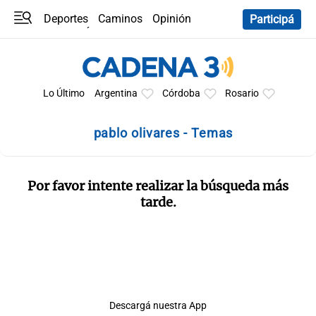
Deportes
Caminos
Opinión
Participá
Programas
Últimas coberturas
Últimas 24 h
En YouTube
Clima
Horóscopo
Lo Último
Argentina
Córdoba
Rosario
pablo olivares - Temas
Por favor intente realizar la búsqueda más
tarde.
Descargá nuestra App