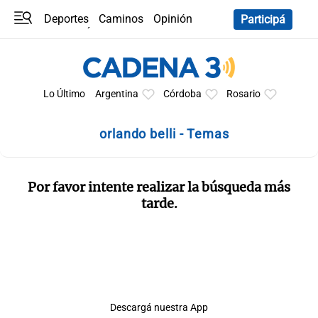
Deportes
Caminos
Opinión
Participá
Programas
Últimas coberturas
Últimas 24 h
En YouTube
Clima
Horóscopo
Lo Último
Argentina
Córdoba
Rosario
orlando belli - Temas
Por favor intente realizar la búsqueda más
tarde.
Descargá nuestra App