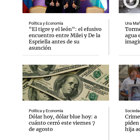
Política y Economía
Una Mañ
"El tigre y el león": el efusivo
Tormen
encuentro entre Milei y De la
agua 
Espriella antes de su
imag
Notas
Notas
asunción
Editorial
Mundial 2026
La Sol
Política y Economía
Socieda
Dólar hoy, dólar blue hoy: a
Crime
cuánto cerró este viernes 7
piden
de agosto
hija a