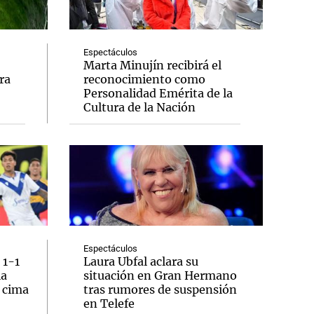
Espectáculos
Marta Minujín recibirá el
ra
reconocimiento como
Notas
Personalidad Emérita de la
tas
Notas
Cultura de la Nación
Venezuela de
 Groenlandia
Comprometidos
Madur
Espectáculos
 1-1
Laura Ubfal aclara su
la
situación en Gran Hermano
a cima
tras rumores de suspensión
en Telefe