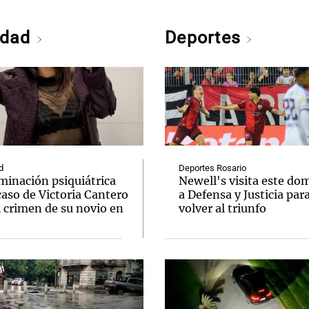
edad
Deportes
d
Deportes Rosario
minación psiquiátrica
Newell's visita este do
caso de Victoria Cantero
a Defensa y Justicia par
l crimen de su novio en
volver al triunfo
o