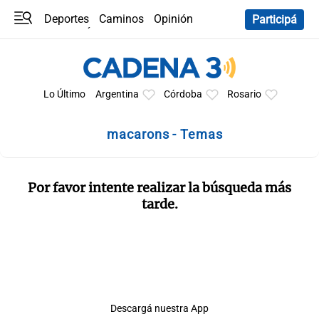
Deportes
Caminos
Opinión
Participá
Programas
Últimas coberturas
Últimas 24 h
En YouTube
Clima
Horóscopo
Lo Último
Argentina
Córdoba
Rosario
macarons - Temas
Por favor intente realizar la búsqueda más
tarde.
Descargá nuestra App