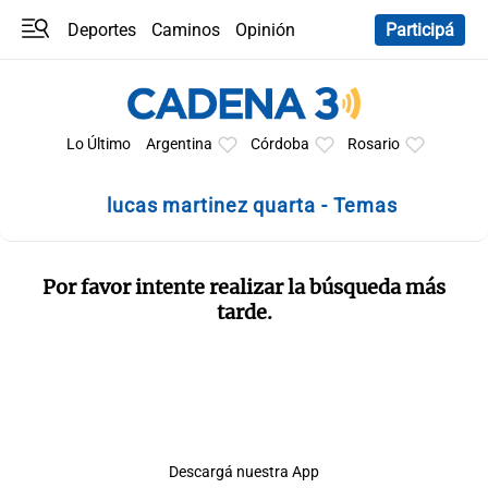
Deportes
Caminos
Opinión
Participá
Programas
Últimas coberturas
Últimas 24 h
En YouTube
Clima
Horóscopo
Lo Último
Argentina
Córdoba
Rosario
lucas martinez quarta - Temas
Por favor intente realizar la búsqueda más
tarde.
Descargá nuestra App