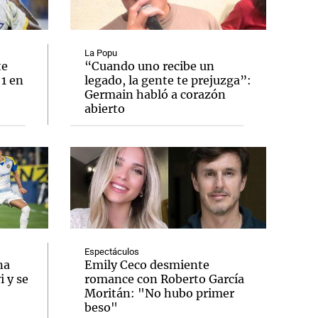
La Popu
te
“Cuando uno recibe un
 1 en
legado, la gente te prejuzga”:
Notas
Germain habló a corazón
tas
Notas
abierto
Venezuela de
 Groenlandia
Comprometidos
Madur
Espectáculos
na
Emily Ceco desmiente
 y se
romance con Roberto García
Moritán: "No hubo primer
beso"