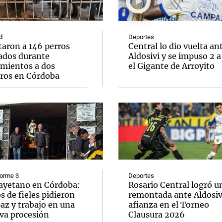
d
Deportes
taron a 146 perros
Central lo dio vuelta an
ados durante
Aldosivi y se impuso 2 a
amientos a dos
el Gigante de Arroyito
Notas
Notas
No
eros en Córdoba
e en Cadena 3
El huracán de Arequito
Cadena 3 en
forme 3
Deportes
ayetano en Córdoba:
Rosario Central logró u
s de fieles pidieron
remontada ante Aldosivi
az y trabajo en una
afianza en el Torneo
va procesión
Clausura 2026