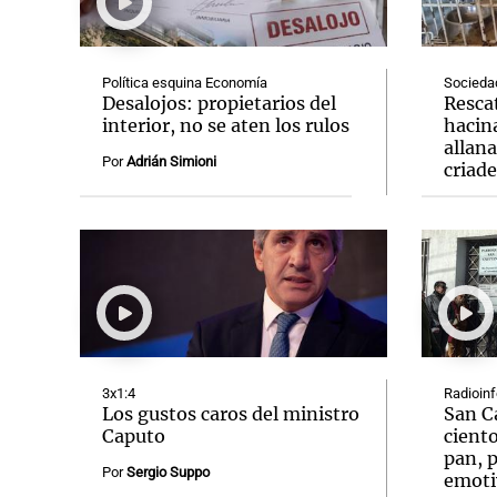
Política esquina Economía
Socieda
Desalojos: propietarios del
Resca
interior, no se aten los rulos
hacin
allan
Notas
Notas
Por
Adrián Simioni
criad
Editorial
Mundial 2026
La Sol
3x1:4
Radioin
Los gustos caros del ministro
San C
Caputo
ciento
pan, p
Por
Sergio Suppo
emoti