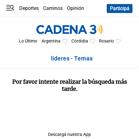
Deportes
Caminos
Opinión
Participá
Programas
Últimas coberturas
Últimas 24 h
En YouTube
Clima
Horóscopo
Lo Último
Argentina
Córdoba
Rosario
lideres - Temas
Por favor intente realizar la búsqueda más
tarde.
Descargá nuestra App