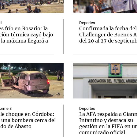
d
Deportes
s frío en Rosario: la
Confirmada la fecha del
ción térmica cayó bajo
Challenger de Buenos A
 la máxima llegará a
del 20 al 27 de septiem
Notas
Notas
No
e en Cadena 3
El huracán de Arequito
Cadena 3 en
forme 3
Deportes
ble choque en Córdoba:
La AFA respalda a Giann
 una bombera cerca del
Infantino y destaca su
do de Abasto
gestión en la FIFA en u
comunicado oficial