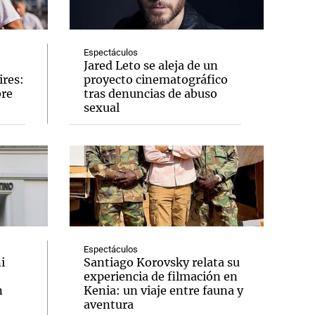
Espectáculos
Jared Leto se aleja de un
ires:
proyecto cinematográfico
Notas
bre
tras denuncias de abuso
tas
Notas
sexual
Venezuela de
 Groenlandia
Comprometidos
Madur
Espectáculos
i
Santiago Korovsky relata su
experiencia de filmación en
n
Kenia: un viaje entre fauna y
aventura