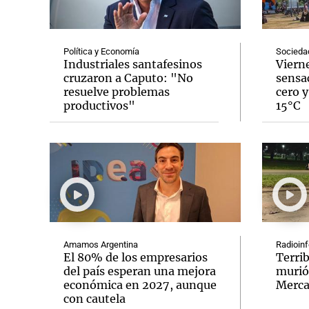
Política y Economía
Socieda
Industriales santafesinos
Vierne
cruzaron a Caputo: "No
sensa
resuelve problemas
cero y
Notas
Notas
productivos"
15°C
Editorial
Mundial 2026
La Sol
Amamos Argentina
Radioin
El 80% de los empresarios
Terri
del país esperan una mejora
murió
económica en 2027, aunque
Merca
con cautela