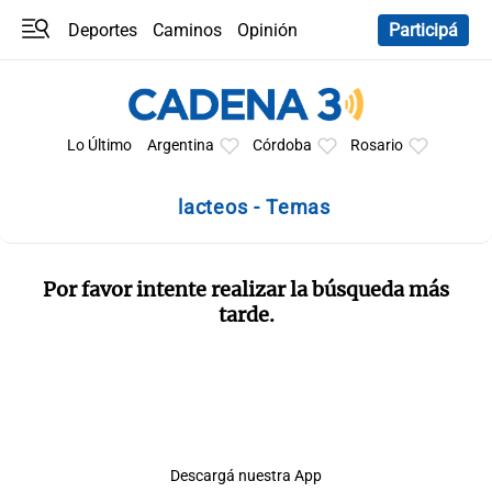
Deportes
Caminos
Opinión
Participá
Programas
Últimas coberturas
Últimas 24 h
En YouTube
Clima
Horóscopo
Lo Último
Argentina
Córdoba
Rosario
lacteos - Temas
Por favor intente realizar la búsqueda más
tarde.
Descargá nuestra App