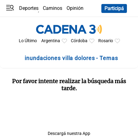
Deportes
Caminos
Opinión
Participá
Programas
Últimas coberturas
Últimas 24 h
En YouTube
Clima
Horóscopo
Lo Último
Argentina
Córdoba
Rosario
inundaciones villa dolores - Temas
Por favor intente realizar la búsqueda más
tarde.
Descargá nuestra App