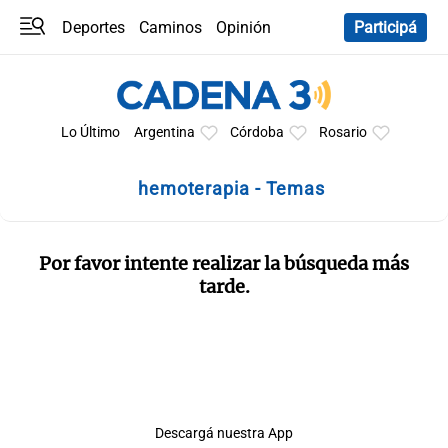
Deportes
Caminos
Opinión
Participá
Programas
Últimas coberturas
Últimas 24 h
En YouTube
Clima
Horóscopo
Lo Último
Argentina
Córdoba
Rosario
hemoterapia - Temas
Por favor intente realizar la búsqueda más
tarde.
Descargá nuestra App