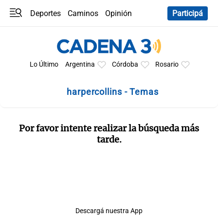
Deportes
Caminos
Opinión
Participá
Programas
Últimas coberturas
Últimas 24 h
En YouTube
Clima
Horóscopo
Lo Último
Argentina
Córdoba
Rosario
harpercollins - Temas
Por favor intente realizar la búsqueda más
tarde.
Descargá nuestra App