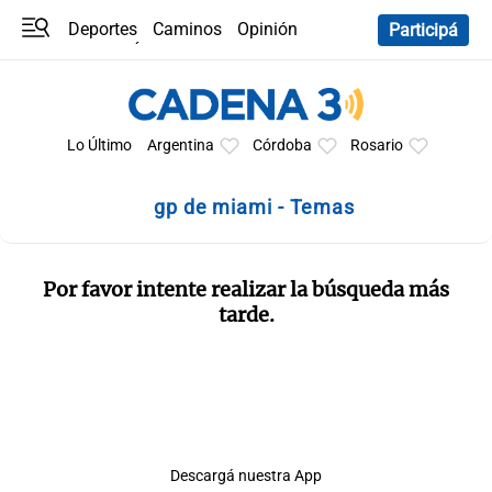
Deportes
Caminos
Opinión
Participá
Programas
Últimas coberturas
Últimas 24 h
En YouTube
Clima
Horóscopo
Lo Último
Argentina
Córdoba
Rosario
gp de miami - Temas
Por favor intente realizar la búsqueda más
tarde.
Descargá nuestra App