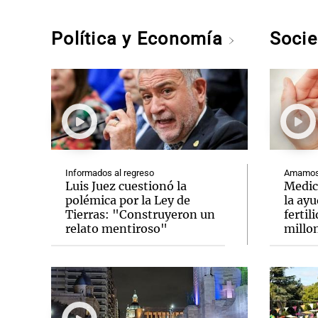
Política y Economía
Soci
Informados al regreso
Amamos 
Luis Juez cuestionó la
Medic
polémica por la Ley de
la ay
Tierras: "Construyeron un
fertil
relato mentiroso"
millo