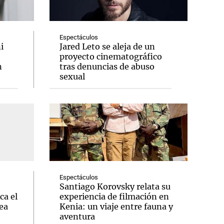
Espectáculos
i
Jared Leto se aleja de un
proyecto cinematográfico
Notas
n
tras denuncias de abuso
tas
Notas
sexual
Venezuela de
 Groenlandia
Comprometidos
Madur
Espectáculos
Santiago Korovsky relata su
ca el
experiencia de filmación en
ea
Kenia: un viaje entre fauna y
aventura