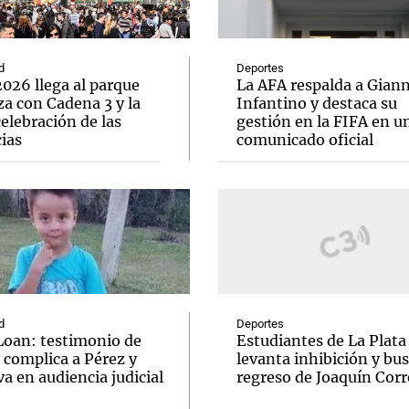
d
Deportes
026 llega al parque
La AFA respalda a Giann
a con Cadena 3 y la
Infantino y destaca su
elebración de las
gestión en la FIFA en u
Notas
Notas
No
ias
comunicado oficial
e en Cadena 3
El huracán de Arequito
Cadena 3 en
d
Deportes
Loan: testimonio de
Estudiantes de La Plata
 complica a Pérez y
levanta inhibición y bus
va en audiencia judicial
regreso de Joaquín Corr