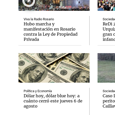
Viva la Radio Rosario
Socieda
Hubo marcha y
ReDi 2
manifestación en Rosario
Urquiz
contra la Ley de Propiedad
gran c
Notas
Notas
Privada
infanc
Editorial
Mundial 2026
La Sol
Política y Economía
Socieda
Dólar hoy, dólar blue hoy: a
Caso 
cuánto cerró este jueves 6 de
perito
agosto
Cailla