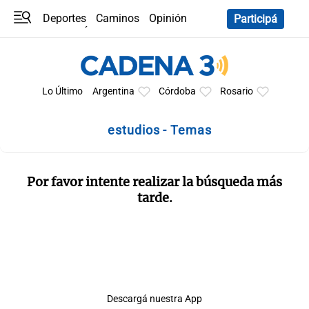
Deportes
Caminos
Opinión
Participá
Programas
Últimas coberturas
Últimas 24 h
En YouTube
Clima
Horóscopo
Lo Último
Argentina
Córdoba
Rosario
estudios - Temas
Por favor intente realizar la búsqueda más
tarde.
Descargá nuestra App