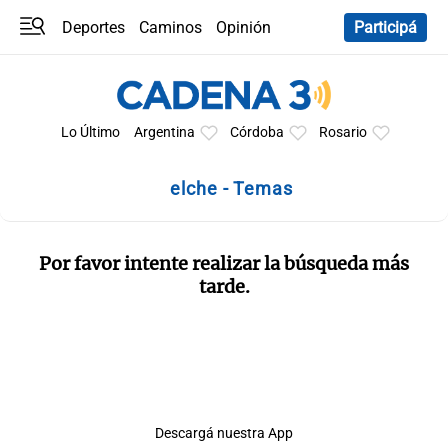
Deportes
Caminos
Opinión
Participá
Programas
Últimas coberturas
Últimas 24 h
En YouTube
Clima
Horóscopo
Lo Último
Argentina
Córdoba
Rosario
elche - Temas
Por favor intente realizar la búsqueda más
tarde.
Descargá nuestra App