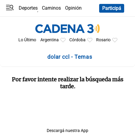
Deportes
Caminos
Opinión
Participá
Programas
Últimas coberturas
Últimas 24 h
En YouTube
Clima
Horóscopo
Lo Último
Argentina
Córdoba
Rosario
dolar ccl - Temas
Por favor intente realizar la búsqueda más
tarde.
Descargá nuestra App