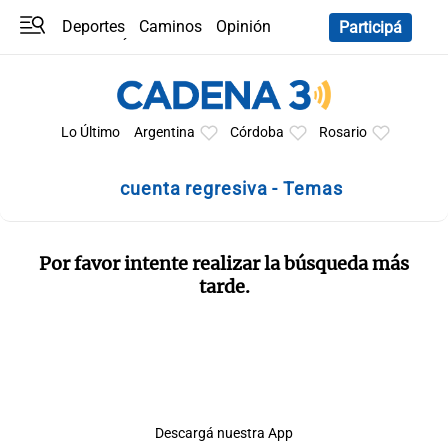
Deportes
Caminos
Opinión
Participá
Programas
Últimas coberturas
Últimas 24 h
En YouTube
Clima
Horóscopo
Lo Último
Argentina
Córdoba
Rosario
cuenta regresiva - Temas
Por favor intente realizar la búsqueda más
tarde.
Descargá nuestra App