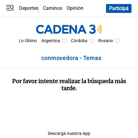
Deportes
Caminos
Opinión
Participá
Programas
Últimas coberturas
Últimas 24 h
En YouTube
Clima
Horóscopo
Lo Último
Argentina
Córdoba
Rosario
conmovedora - Temas
Por favor intente realizar la búsqueda más
tarde.
Descargá nuestra App